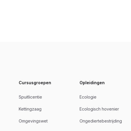
Footer
Cursusgroepen
Opleidingen
Spuitlicentie
Ecologie
Kettingzaag
Ecologisch hovenier
Omgevingswet
Ongediertebestrijding