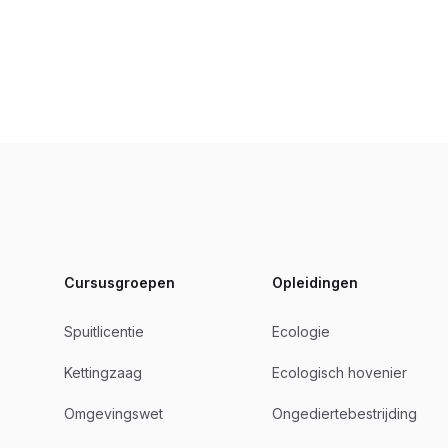
Footer
Cursusgroepen
Opleidingen
Spuitlicentie
Ecologie
Kettingzaag
Ecologisch hovenier
Omgevingswet
Ongediertebestrijding