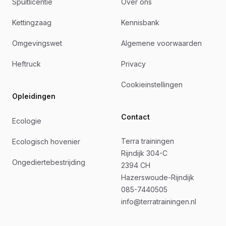
Spuitlicentie
Over ons
Kettingzaag
Kennisbank
Omgevingswet
Algemene voorwaarden
Heftruck
Privacy
Cookieinstellingen
Opleidingen
Contact
Ecologie
Terra trainingen
Ecologisch hovenier
Rijndijk 304-C
Ongediertebestrijding
2394 CH
Hazerswoude-Rijndijk
085-7440505
info@terratrainingen.nl