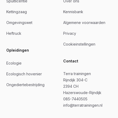
Spuitlicentie
Over ons
Kettingzaag
Kennisbank
Omgevingswet
Algemene voorwaarden
Heftruck
Privacy
Cookieinstellingen
Opleidingen
Contact
Ecologie
Terra trainingen
Ecologisch hovenier
Rijndijk 304-C
Ongediertebestrijding
2394 CH
Hazerswoude-Rijndijk
085-7440505
info@terratrainingen.nl