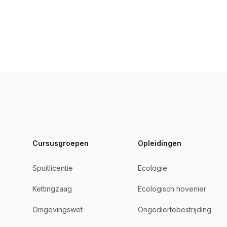
Footer
Cursusgroepen
Opleidingen
Spuitlicentie
Ecologie
Kettingzaag
Ecologisch hovenier
Omgevingswet
Ongediertebestrijding