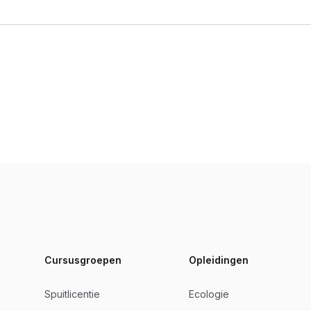
Footer
Cursusgroepen
Opleidingen
Spuitlicentie
Ecologie