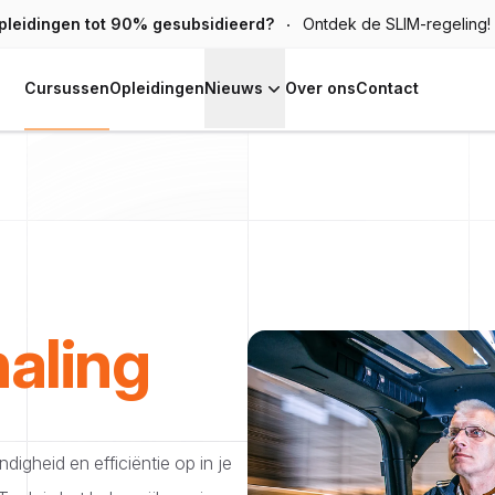
pleidingen tot 90% gesubsidieerd?
Ontdek de SLIM-regeling!
Cursussen
Opleidingen
Nieuws
Over ons
Contact
aling
digheid en efficiëntie op in je