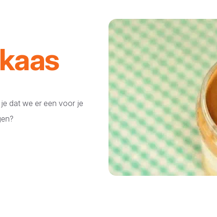
akaas
je dat we er een voor je
gen?