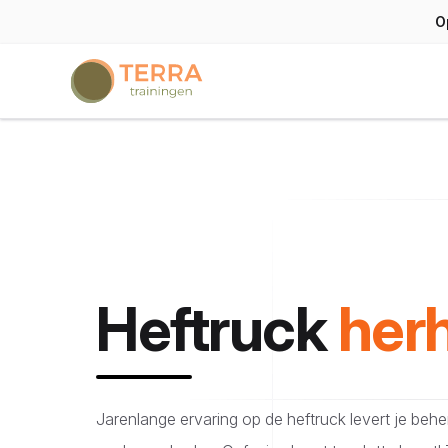
O
Terra trainingen
Heftruck
herh
Jarenlange ervaring op de heftruck levert je behen